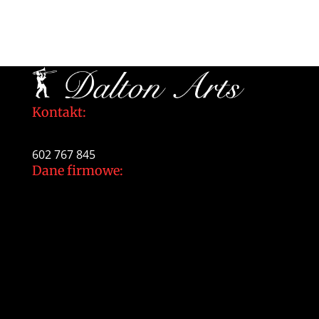
Kontakt:
tomek@daltonarts.pl
602 767 845
Dane firmowe:
Dalton Arts Tomasz Gajewski
ul.Cystersów 20/13
31-553 Kraków
NIP: 937 213 35 29
NR konta PKO BP