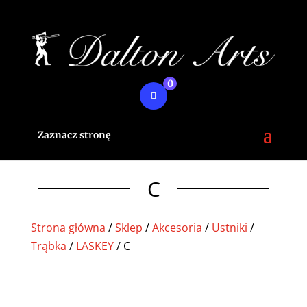
0
Zaznacz stronę
C
Strona główna
/
Sklep
/
Akcesoria
/
Ustniki
/
Trąbka
/
LASKEY
/ C