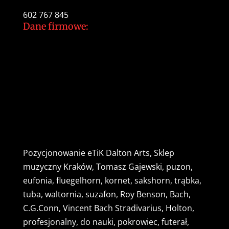
tomek@daltonarts.pl
602 767 845
Dane firmowe:
Dalton Arts Tomasz Gajewski
ul.Cystersów 20/13
31-553 Kraków
NIP: 937 213 35 29
NR konta PKO BP
34 1020 2892 0000 5602 0701 1291
Pozycjonowanie
eTiK
Dalton Arts, Sklep
muzyczny Kraków, Tomasz Gajewski, puzon,
eufonia, fluegelhorn, kornet, sakshorn, trąbka,
tuba, waltornia, suzafon, Roy Benson, Bach,
C.G.Conn, Vincent Bach Stradivarius, Holton,
profesjonalny, do nauki, pokrowiec, futerał,