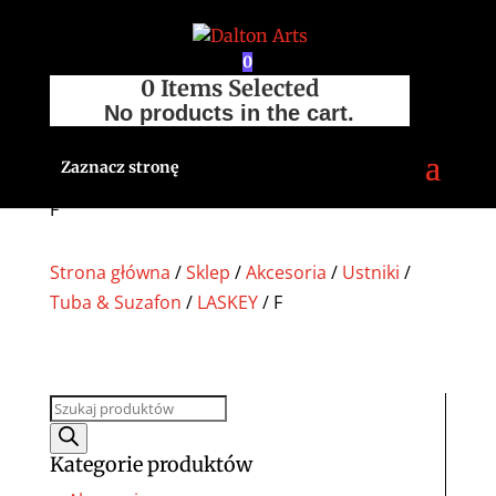
0
0
Items Selected
No products in the cart.
Zaznacz stronę
F
Strona główna
/
Sklep
/
Akcesoria
/
Ustniki
/
Tuba & Suzafon
/
LASKEY
/ F
Wyszukiwarka
produktów
Kategorie produktów