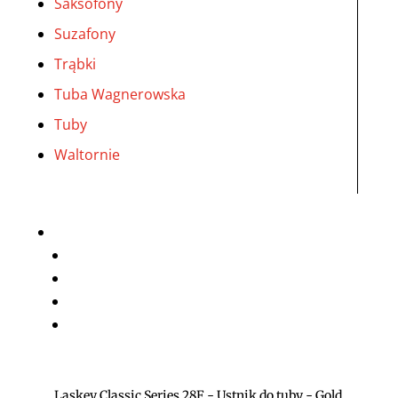
Saksofony
Suzafony
Trąbki
Tuba Wagnerowska
Tuby
Waltornie
Laskey Classic Series 28F - Ustnik do tuby - Gold