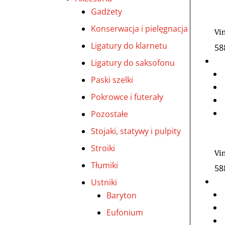
Gadżety
Konserwacja i pielęgnacja
Vin
Ligatury do klarnetu
58
Ligatury do saksofonu
Paski szelki
Pokrowce i futerały
Pozostałe
Stojaki, statywy i pulpity
Stroiki
Vin
Tłumiki
58
Ustniki
Baryton
Eufonium