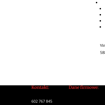
Vi
58
Kontakt:
Dane firmowe:
tomek@daltonarts.pl
Dalton Arts Tomas
602 767 845