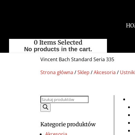
HO
0
Items Selected
No products in the cart.
Vincent Bach Standard Seria 335
Strona główna
/
Sklep
/
Akcesoria
/
Ustnik
Wyszukiwarka
produktów
Kategorie produktów
Akcesoria