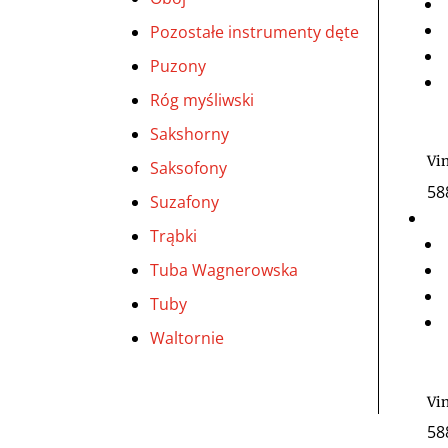
Pozostałe instrumenty dęte
Puzony
Róg myśliwski
Sakshorny
Vi
Saksofony
58
Suzafony
Trąbki
Tuba Wagnerowska
Tuby
Waltornie
Vi
58