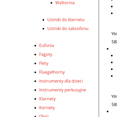
Waltornia
Ustniki do klarnetu
Ustniki do saksofonu
Vi
58
Eufonia
Fagoty
Flety
Fluegelhorny
Instrumenty dla dzieci
Instrumenty perkusyjne
Vi
Klarnety
58
Kornety
Obój