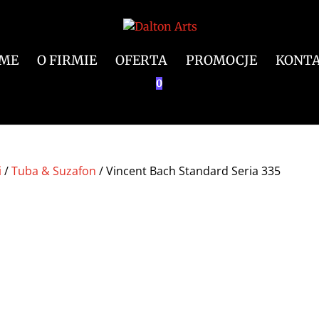
ME
O FIRMIE
OFERTA
PROMOCJE
KONT
0
i
/
Tuba & Suzafon
/ Vincent Bach Standard Seria 335