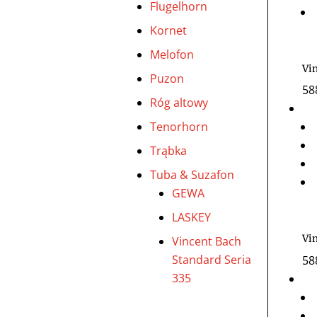
Flugelhorn
Kornet
Melofon
Vi
Puzon
58
Róg altowy
Tenorhorn
Trąbka
Tuba & Suzafon
GEWA
LASKEY
Vi
Vincent Bach
Standard Seria
58
335