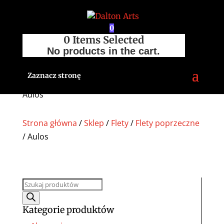
0
0
Items Selected
No products in the cart.
Zaznacz stronę
Aulos
Strona główna
/
Sklep
/
Flety
/
Flety poprzeczne
/ Aulos
Wyszukiwarka
produktów
Kategorie produktów