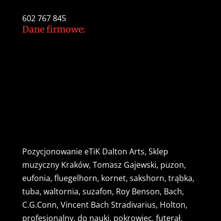
tomek@daltonarts.pl
602 767 845
Dane firmowe:
Dalton Arts Tomasz Gajewski
ul.Cystersów 20/13
31-553 Kraków
NIP: 937 213 35 29
NR konta PKO BP
34 1020 2892 0000 5602 0701 1291
Pozycjonowanie
eTiK
Dalton Arts, Sklep
muzyczny Kraków, Tomasz Gajewski, puzon,
eufonia, fluegelhorn, kornet, sakshorn, trąbka,
tuba, waltornia, suzafon, Roy Benson, Bach,
C.G.Conn, Vincent Bach Stradivarius, Holton,
profesjonalny, do nauki, pokrowiec, futerał,