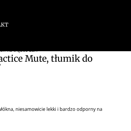
AKT
zeń na trąbce Eb/F
actice Mute, tłumik do
F
u
włókna, niesamowicie lekki i bardzo odporny na