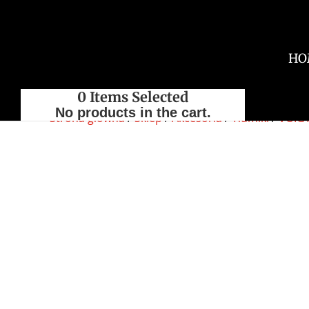
HO
0
Items Selected
No products in the cart.
Strona główna
/
Sklep
/
Akcesoria
/
Tłumiki
/
VOIG