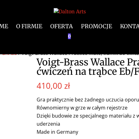
ME
O FIRMIE
OFERTA
PROMOCJE
KONT
0
T BRASS
/ Voigt-Brass Wallace Practice Mute, tłumik do ćwic
Voigt-Brass Wallace Pr
ćwiczeń na trąbce Eb/
410,00
zł
Gra praktycznie bez żadnego uczucia opor
Równomierny w grze w całym rejestrze
Dzięki budowie ze specjalnego materiału z 
uderzenia
Made in Germany