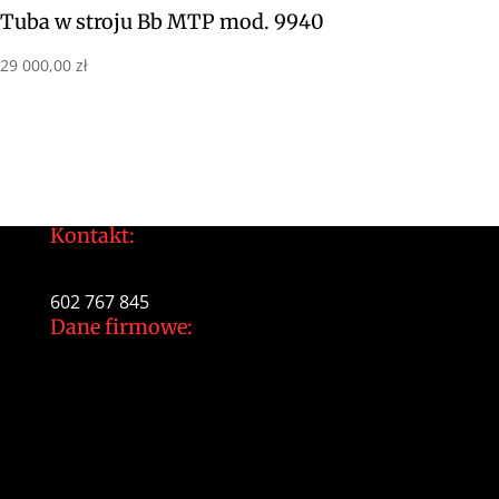
Tuba w stroju Bb MTP mod. 9940
29 000,00
zł
Kontakt:
tomek@daltonarts.pl
602 767 845
Dane firmowe:
Dalton Arts Tomasz Gajewski
ul.Cystersów 20/13
31-553 Kraków
NIP: 937 213 35 29