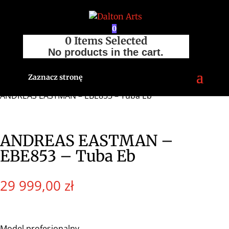
0
0
Items Selected
No products in the cart.
Zaznacz stronę
Strona główna
/
Sklep
/
Tuby
/
ANDREAS EASTMAN
/
ANDREAS EASTMAN – EBE853 – Tuba Eb
ANDREAS EASTMAN –
EBE853 – Tuba Eb
29 999,00
zł
Model profesjonalny