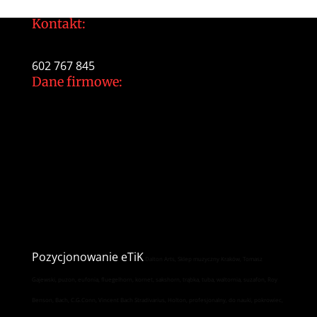
Kontakt:
tomek@daltonarts.pl
602 767 845
Dane firmowe:
Dalton Arts Tomasz Gajewski
ul.Cystersów 20/13
31-553 Kraków
NIP: 937 213 35 29
NR konta PKO BP
34 1020 2892 0000 5602 0701 1291
Pozycjonowanie
eTiK
Dalton Arts, Sklep muzyczny Kraków, Tomasz
Gajewski, puzon, eufonia, fluegelhorn, kornet, sakshorn, trąbka, tuba, waltornia, suzafon, Roy
Benson, Bach, C.G.Conn, Vincent Bach Stradivarius, Holton, profesjonalny, do nauki, pokrowiec,