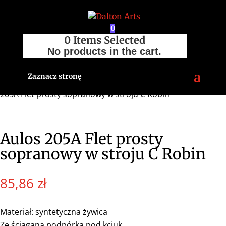
0
0
Items Selected
No products in the cart.
Zaznacz stronę
Strona główna
/
Sklep
/
Flety
/
Flety proste
/
Sopran
/ Aulos
205A Flet prosty sopranowy w stroju C Robin
Aulos 205A Flet prosty
sopranowy w stroju C Robin
85,86
zł
Materiał: syntetyczna żywica
Ze ściąganą podpórką pod kciuk