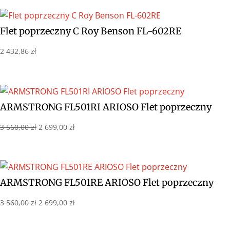
Flet poprzeczny C Roy Benson FL-602RE
2 432,86
zł
ARMSTRONG FL501RI ARIOSO Flet poprzeczny
Pierwotna
Aktualna
3 560,00
zł
2 699,00
zł
cena
cena
wynosiła:
wynosi:
3
2
560,00 zł.
699,00 zł.
ARMSTRONG FL501RE ARIOSO Flet poprzeczny
Pierwotna
Aktualna
3 560,00
zł
2 699,00
zł
cena
cena
wynosiła:
wynosi: