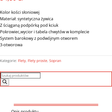
Kolor kości słoniowej
Materiał: syntetyczna żywica
Z ściąganą podpórką pod kciuk
Pokrowiec,wycior i tabela chwytów w komplecie
System barokowy z podwójnym otworem
3-otworowa
Kategorie:
Flety
,
Flety proste
,
Sopran
Wyszukiwarka
produktów
Opis produktu