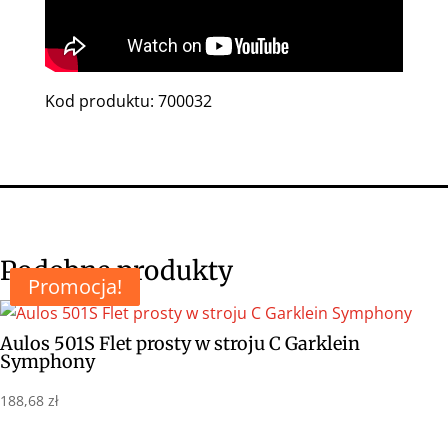
Kod produktu: 700032
Podobne produkty
Promocja!
Promocja!
Aulos 501S Flet prosty w stroju C Garklein
Symphony
188,68
zł