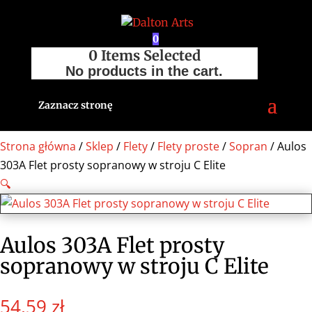
0
0
Items Selected
No products in the cart.
Zaznacz stronę
Strona główna
/
Sklep
/
Flety
/
Flety proste
/
Sopran
/ Aulos
303A Flet prosty sopranowy w stroju C Elite
🔍
Aulos 303A Flet prosty
sopranowy w stroju C Elite
54,59
zł