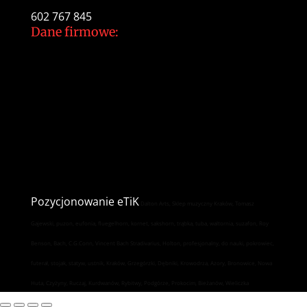
602 767 845
Dane firmowe:
Dalton Arts Tomasz Gajewski
ul.Cystersów 20/13
31-553 Kraków
NIP: 937 213 35 29
NR konta PKO BP
34 1020 2892 0000 5602 0701 1291
Pozycjonowanie
eTiK
Dalton Arts, Sklep muzyczny Kraków, Tomasz
Gajewski, puzon, eufonia, fluegelhorn, kornet, sakshorn, trąbka, tuba, waltornia, suzafon, Roy
Benson, Bach, C.G.Conn, Vincent Bach Stradivarius, Holton, profesjonalny, do nauki, pokrowiec,
futerał, stojak, statyw, ustnik, Kraków, Grzegórzki, Dębniki, Krowodrza, Azory, Bronowice, Nowa
Huta, Czyżyny, Ruczaj, Kurdwanów, Rybitwy, Podgórze, Prokocim, Bieżanów, Wieliczka