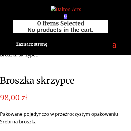
0
0
Items Selected
No products in the cart.
Zaznacz stronę
Strona główna
/
Sklep
/
Akcesoria
/
Pozostałe
/
Broszki
/
Broszka skrzypce
Broszka skrzypce
98,00
zł
Pakowane pojedynczo w przeźroczystym opakowaniu
Srebrna broszka