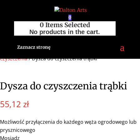
0
0
Items Selected
No products in the cart.
Zaznacz stronę
Strona główna
/
Sklep
/
Akcesoria
/
Pozostałe
/
Dysza do
czyszczenia
/ Dysza do czyszczenia trąbki
Dysza do czyszczenia trąbki
55,12
zł
Możliwość przyłączenia do każdego węża ogrodowego lub
prysznicowego
Mosiądz