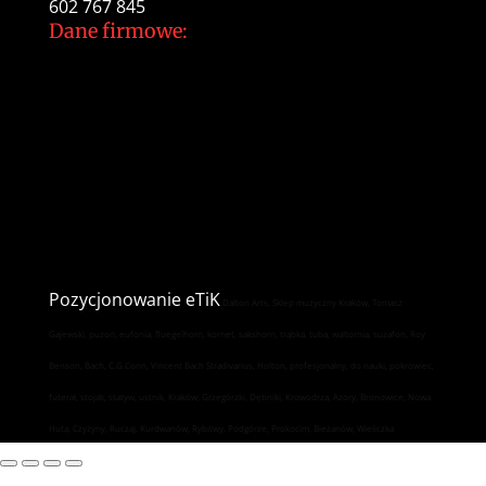
602 767 845
Dane firmowe:
Dalton Arts Tomasz Gajewski
ul.Cystersów 20/13
31-553 Kraków
NIP: 937 213 35 29
NR konta PKO BP
34 1020 2892 0000 5602 0701 1291
Pozycjonowanie
eTiK
Dalton Arts, Sklep muzyczny Kraków, Tomasz
Gajewski, puzon, eufonia, fluegelhorn, kornet, sakshorn, trąbka, tuba, waltornia, suzafon, Roy
Benson, Bach, C.G.Conn, Vincent Bach Stradivarius, Holton, profesjonalny, do nauki, pokrowiec,
futerał, stojak, statyw, ustnik, Kraków, Grzegórzki, Dębniki, Krowodrza, Azory, Bronowice, Nowa
Huta, Czyżyny, Ruczaj, Kurdwanów, Rybitwy, Podgórze, Prokocim, Bieżanów, Wieliczka