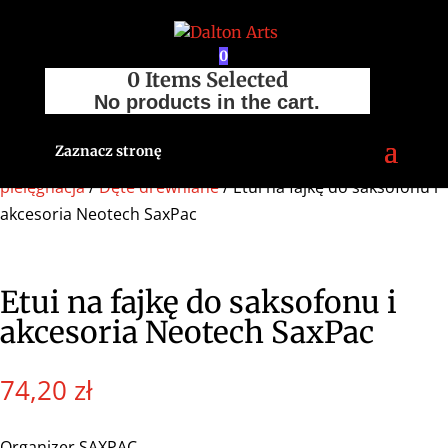
0
0
Items Selected
No products in the cart.
Zaznacz stronę
Strona główna
/
Sklep
/
Akcesoria
/
Konserwacja i
pielęgnacja
/
Dęte drewniane
/ Etui na fajkę do saksofonu i
akcesoria Neotech SaxPac
Etui na fajkę do saksofonu i
akcesoria Neotech SaxPac
74,20
zł
Organizer SAXPAC