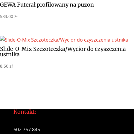
GEWA Futerał profilowany na puzon
583,00
zł
Slide-O-Mix Szczoteczka/Wycior do czyszczenia
ustnika
8,50
zł
Kontakt:
tomek@daltonarts.pl
602 767 845