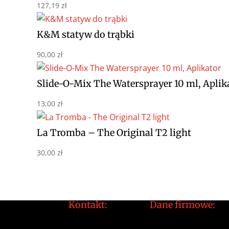
127,19
zł
K&M statyw do trąbki
90,00
zł
Slide-O-Mix The Watersprayer 10 ml, Aplik
13,00
zł
La Tromba – The Original T2 light
30,00
zł
Kontakt:
Dane firmowe:
tomek@daltonarts.pl
Dalton Arts Tomas