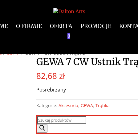
ME
O FIRMIE
OFERTA
PROMOCJE
KONT
0
a
/
GEWA
/ GEWA 7 CW Ustnik Trąbka
GEWA 7 CW Ustnik Tr
82,68
zł
Posrebrzany
Kategorie:
Akcesoria
,
GEWA
,
Trąbka
Wyszukiwarka
produktów