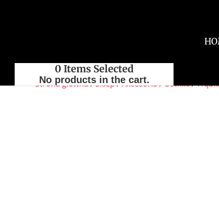
HO
0
Items Selected
No products in the cart.
Strona główna
/
Sklep
/
Akcesoria
/
Ustniki
/
Trąbk