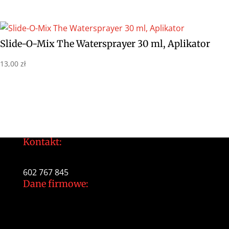
Slide-O-Mix The Watersprayer 30 ml, Aplikator
13,00
zł
Kontakt:
tomek@daltonarts.pl
602 767 845
Dane firmowe:
Dalton Arts Tomasz Gajewski
ul.Cystersów 20/13