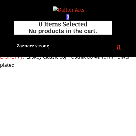
0
0
Items Selected
No products in the cart.
Zaznacz stronę
Strona główna
/
Sklep
/
Akcesoria
/
Ustniki
/
Waltornia
/
LASKEY
/
J
/ Laskey Classic 80J – Ustnik do waltorni – Silver
plated