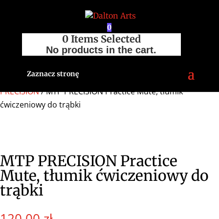
0
0
Items Selected
No products in the cart.
Zaznacz stronę
Strona główna
/
Sklep
/
Akcesoria
/
Tłumiki
/
MTP
PRECISION
/ MTP PRECISION Practice Mute, tłumik
ćwiczeniowy do trąbki
MTP PRECISION Practice
Mute, tłumik ćwiczeniowy do
trąbki
120,00
zł