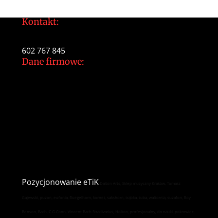
Kontakt:
tomek@daltonarts.pl
602 767 845
Dane firmowe:
Dalton Arts Tomasz Gajewski
ul.Cystersów 20/13
31-553 Kraków
NIP: 937 213 35 29
NR konta PKO BP
34 1020 2892 0000 5602 0701 1291
Pozycjonowanie
eTiK
Dalton Arts, Sklep muzyczny Kraków, Tomasz
Gajewski, puzon, eufonia, fluegelhorn, kornet, sakshorn, trąbka, tuba, waltornia, suzafon, Roy
Benson, Bach, C.G.Conn, Vincent Bach Stradivarius, Holton, profesjonalny, do nauki, pokrowiec,