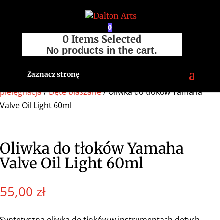
0
0
Items Selected
No products in the cart.
Zaznacz stronę
Strona główna
/
Sklep
/
Akcesoria
/
Konserwacja i
pielęgnacja
/
Dęte blaszane
/ Oliwka do tłoków Yamaha
Valve Oil Light 60ml
Oliwka do tłoków Yamaha
Valve Oil Light 60ml
55,00
zł
Syntetyczna oliwka do tłoków w instrumentach dętych