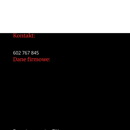
Kontakt:
tomek@daltonarts.pl
602 767 845
Dane firmowe:
Dalton Arts Tomasz Gajewski
ul.Cystersów 20/13
31-553 Kraków
NIP: 937 213 35 29
NR konta PKO BP
34 1020 2892 0000 5602 0701 1291