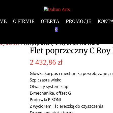
ME
O FIRMIE
OFERTA
PROMOCJE
KONT
0
Roy Benson
/ Flet poprzeczny C Roy Benson FL-602RE
Flet poprzeczny C Ro
2 432,86
zł
Główka,korpus i mechanika posrebrzane , 
Szpiczaste wieko
Otwarty system klap
E-mechanika, offset G
Poduszki PISONI
Z wyciorem i ściereczką do czyszczenia
Drewniane etui z torbą