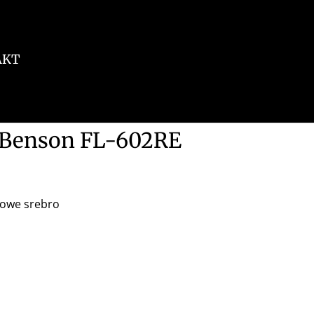
AKT
y Benson FL-602RE
nowe srebro