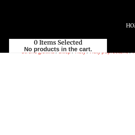
HO
0
Items Selected
No products in the cart.
Strona główna
/
Sklep
/
Flety
/
Flety poprzeczne
/