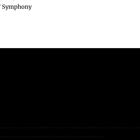
u F Symphony
z Gajewski
602 0701 1291
z Gajewski, puzon, eufonia, fluegelhorn, kornet, sakshorn, trąbka, tuba, waltornia, suzafon, Roy Benson, Bach, C.G.Conn,
Nowa Huta, Czyżyny, Ruczaj, Kurdwanów, Rybitwy, Podgórze, Prokocim, Bieżanów, Wieliczka