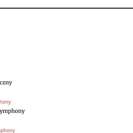
czny
n Symphony