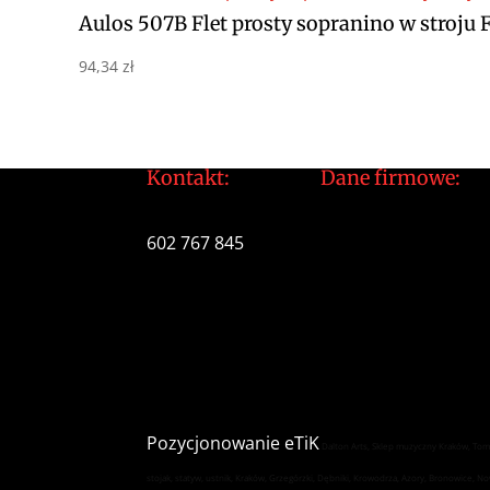
Aulos 507B Flet prosty sopranino w stroj
94,34
zł
Kontakt:
Dane firmowe:
tomek@daltonarts.pl
Dalton Arts Tomas
602 767 845
ul.Cystersów 20/13
31-553 Kraków
NIP: 937 213 35 29
NR konta PKO BP
34 1020 2892 0000 5
Pozycjonowanie
eTiK
Dalton Arts, Sklep muzyczny Kraków, Tomas
stojak, statyw, ustnik, Kraków, Grzegórzki, Dębniki, Krowodrza, Azory, Bronowice, 