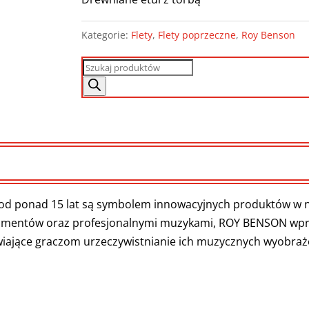
Kategorie:
Flety
,
Flety poprzeczne
,
Roy Benson
Wyszukiwarka
produktów
d ponad 15 lat są symbolem innowacyjnych produktów w ni
rumentów oraz profesjonalnymi muzykami, ROY BENSON wp
wiające graczom urzeczywistnianie ich muzycznych wyobraż