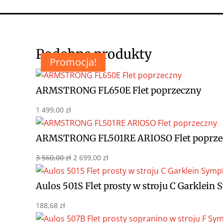
Podobne produkty
Promocja!
ARMSTRONG FL650E Flet poprzeczny
1 499,00
zł
ARMSTRONG FL501RE ARIOSO Flet poprze
Pierwotna
Aktualna
3 560,00
zł
2 699,00
zł
cena
cena
wynosiła:
wynosi:
Aulos 501S Flet prosty w stroju C Garklei
3
2
188,68
zł
560,00 zł.
699,00 zł.