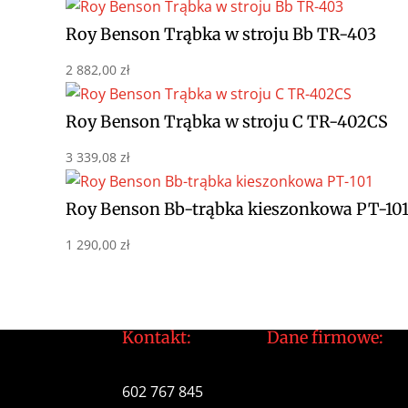
cena
cena
wynosiła:
wynosi:
Roy Benson Trąbka w stroju Bb TR-403
3
2
2 882,00
zł
290,00 zł.
699,00 zł.
Roy Benson Trąbka w stroju C TR-402CS
3 339,08
zł
Roy Benson Bb-trąbka kieszonkowa PT-10
1 290,00
zł
Kontakt:
Dane firmowe:
tomek@daltonarts.pl
Dalton Arts Tomas
602 767 845
ul.Cystersów 20/13