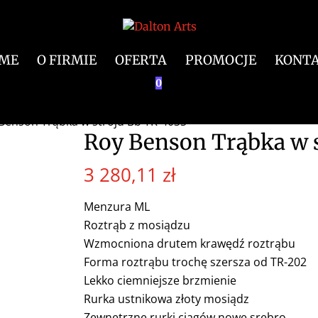
ME
O FIRMIE
OFERTA
PROMOCJE
KONT
0
Benson Trąbka w stroju Bb TR-403S
Roy Benson Trąbka w 
3 280,11
zł
Menzura ML
Roztrąb z mosiądzu
Wzmocniona drutem krawędź roztrąbu
Forma roztrąbu trochę szersza od TR-202
Lekko ciemniejsze brzmienie
Rurka ustnikowa złoty mosiądz
Zewnętrzne rurki ciągów nowe srebro