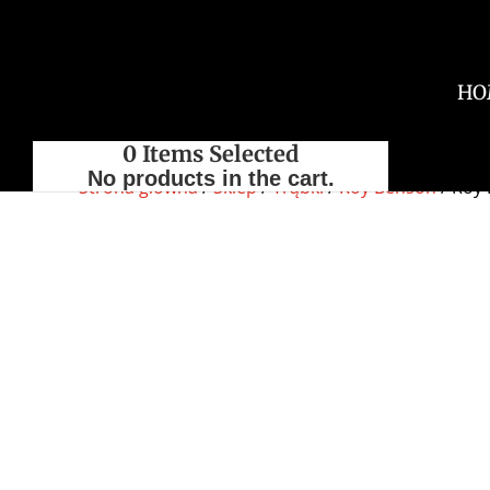
HO
0
Items Selected
No products in the cart.
Strona główna
/
Sklep
/
Trąbki
/
Roy Benson
/ Roy 