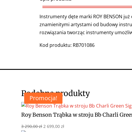
Instrumenty dęte marki ROY BENSON już o
znamienitymi artystami od budowy inst
rozwiązania tworząc instrumenty umożli
Kod produktu:
RB7
01086
Podobne produkty
Promocja!
Roy Benson Trąbka w stroju Bb Charli Gree
Pierwotna
Aktualna
3 290,00
zł
2 699,00
zł