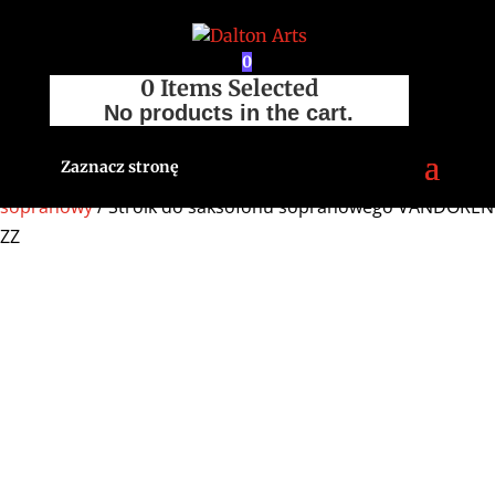
0
0
Items Selected
No products in the cart.
Zaznacz stronę
Strona główna
/
Sklep
/
Akcesoria
/
Stroiki
/
Saksofon
sopranowy
/ Stroik do saksofonu sopranowego VANDOREN
ZZ