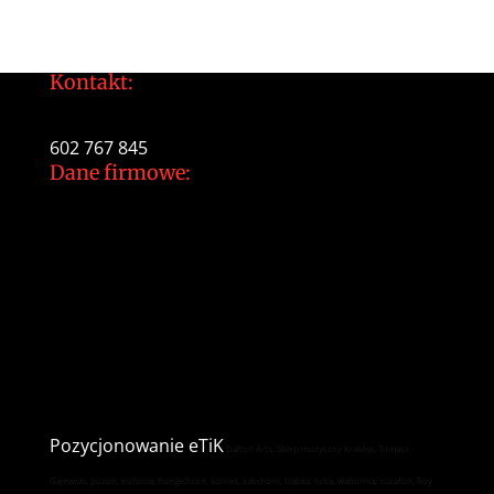
Kontakt:
tomek@daltonarts.pl
602 767 845
Dane firmowe:
Dalton Arts Tomasz Gajewski
ul.Cystersów 20/13
31-553 Kraków
NIP: 937 213 35 29
NR konta PKO BP
34 1020 2892 0000 5602 0701 1291
Pozycjonowanie
eTiK
Dalton Arts, Sklep muzyczny Kraków, Tomasz
Gajewski, puzon, eufonia, fluegelhorn, kornet, sakshorn, trąbka, tuba, waltornia, suzafon, Roy