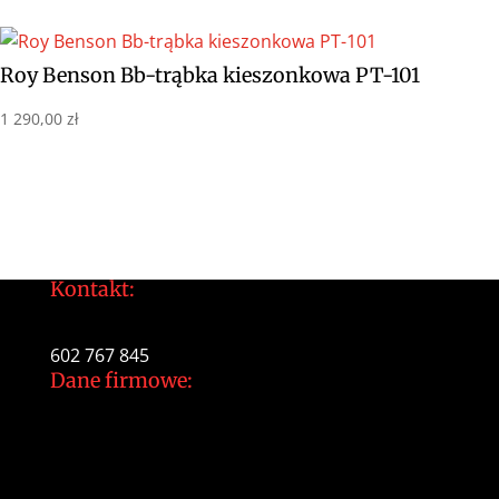
Roy Benson Bb-trąbka kieszonkowa PT-101
1 290,00
zł
Kontakt:
tomek@daltonarts.pl
602 767 845
Dane firmowe:
Dalton Arts Tomasz Gajewski
ul.Cystersów 20/13
31-553 Kraków