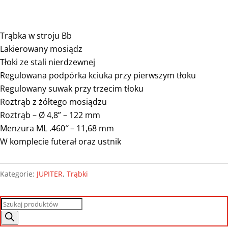
Trąbka w stroju Bb
Lakierowany mosiądz
Tłoki ze stali nierdzewnej
Regulowana podpórka kciuka przy pierwszym tłoku
Regulowany suwak przy trzecim tłoku
Roztrąb z żółtego mosiądzu
Roztrąb – Ø 4,8” – 122 mm
Menzura ML .460″ – 11,68 mm
W komplecie futerał oraz ustnik
Kategorie:
JUPITER
,
Trąbki
Wyszukiwarka
produktów