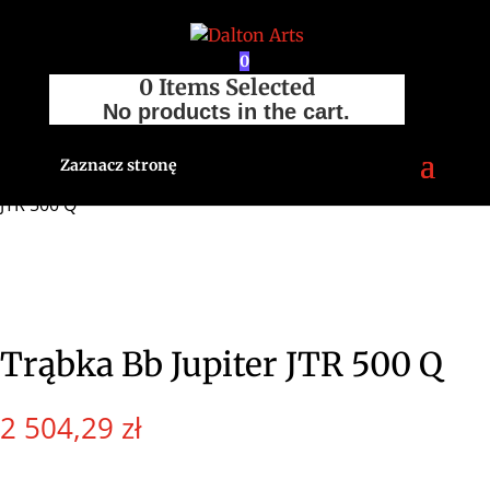
0
0
Items Selected
No products in the cart.
Zaznacz stronę
Strona główna
/
Sklep
/
Trąbki
/
JUPITER
/ Trąbka Bb Jupiter
JTR 500 Q
Trąbka Bb Jupiter JTR 500 Q
2 504,29
zł