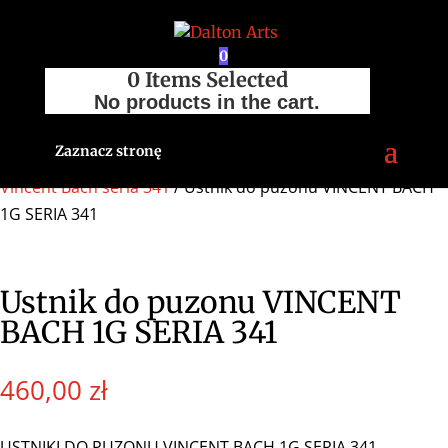
0
0
Items Selected
No products in the cart.
Zaznacz stronę
Strona główna
/
Sklep
/
Akcesoria
/
Ustniki
/
Puzon
/
Vincent Bach seria 341
/ Ustnik do puzonu VINCENT BACH
1G SERIA 341
Ustnik do puzonu VINCENT
BACH 1G SERIA 341
460,00
zł
USTNIKI DO PUZONU VINCENT BACH 1G SERIA 341