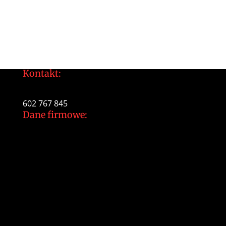
Kontakt:
tomek@daltonarts.pl
602 767 845
Dane firmowe:
Dalton Arts Tomasz Gajewski
ul.Cystersów 20/13
31-553 Kraków
NIP: 937 213 35 29
NR konta PKO BP
34 1020 2892 0000 5602 0701 1291