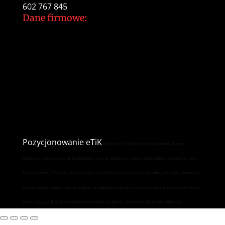
602 767 845
Dane firmowe:
Dalton Arts Tomasz Gajewski
ul.Cystersów 20/13
31-553 Kraków
NIP: 937 213 35 29
NR konta PKO BP
34 1020 2892 0000 5602 0701 1291
Pozycjonowanie
eTiK
Dalton Arts, Sklep muzyczny Kraków, Tomasz
Gajewski, puzon, eufonia, fluegelhorn, kornet, sakshorn, trąbka, tuba, waltornia, suzafon, Roy
Benson, Bach, C.G.Conn, Vincent Bach Stradivarius, Holton, profesjonalny, do nauki, pokrowiec,
futerał, stojak, statyw, ustnik, Kraków, Grzegórzki, Dębniki, Krowodrza, Azory, Bronowice, Nowa
Huta, Czyżyny, Ruczaj, Kurdwanów, Rybitwy, Podgórze, Prokocim, Bieżanów, Wieliczka