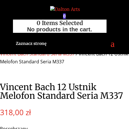
0
0
Items Selected
No products in the cart.
Zaznacz stronę
Strona główna
/
Sklep
/
Akcesoria
/
Ustniki
/
Melofon
/
Vincent Bach Standard Seria M337
/ Vincent Bach 12 Ustnik
Melofon Standard Seria M337
Vincent Bach 12 Ustnik
Melofon Standard Seria M337
318,00
zł
Posrebrzany