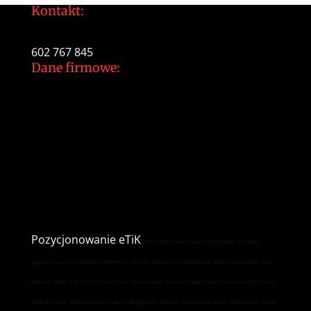
Kontakt:
tomek@daltonarts.pl
602 767 845
Dane firmowe:
Dalton Arts Tomasz Gajewski
ul.Cystersów 20/13
31-553 Kraków
NIP: 937 213 35 29
NR konta PKO BP
34 1020 2892 0000 5602 0701 1291
Pozycjonowanie
eTiK
Dalton Arts, Sklep muzyczny Kraków, Tomasz
Gajewski, puzon, eufonia, fluegelhorn, kornet, sakshorn, trąbka, tuba, waltornia, suzafon, Roy
Benson, Bach, C.G.Conn, Vincent Bach Stradivarius, Holton, profesjonalny, do nauki, pokrowiec,
futerał, stojak, statyw, ustnik, Kraków, Grzegórzki, Dębniki, Krowodrza, Azory, Bronowice, Nowa