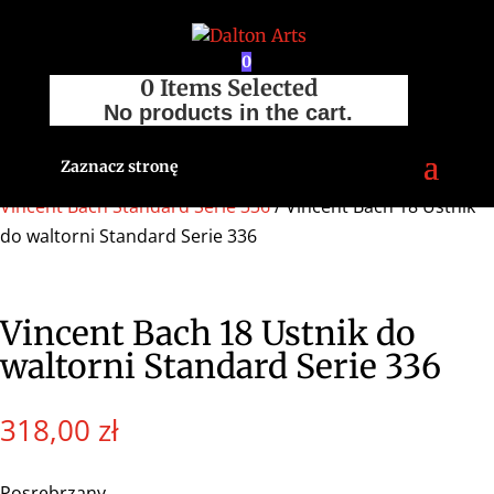
0
0
Items Selected
No products in the cart.
Zaznacz stronę
Strona główna
/
Sklep
/
Akcesoria
/
Ustniki
/
Waltornia
/
Vincent Bach Standard Serie 336
/ Vincent Bach 18 Ustnik
do waltorni Standard Serie 336
Vincent Bach 18 Ustnik do
waltorni Standard Serie 336
318,00
zł
Posrebrzany