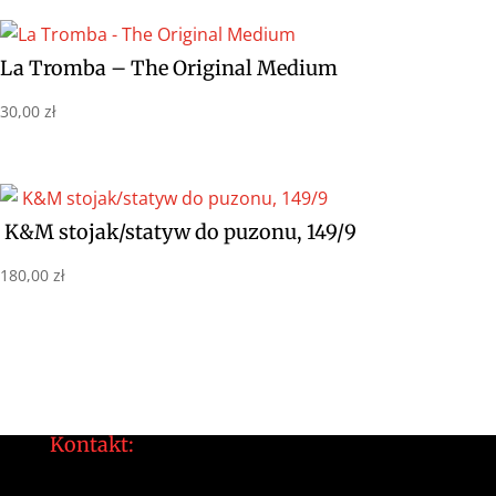
La Tromba – The Original Medium
30,00
zł
K&M stojak/statyw do puzonu, 149/9
180,00
zł
Kontakt:
tomek@daltonarts.pl