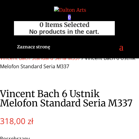
0
0
Items Selected
No products in the cart.
Zaznacz stronę
Strona główna
/
Sklep
/
Akcesoria
/
Ustniki
/
Melofon
/
Vincent Bach Standard Seria M337
/ Vincent Bach 6 Ustnik
Melofon Standard Seria M337
Vincent Bach 6 Ustnik
Melofon Standard Seria M337
318,00
zł
Posrebrzany