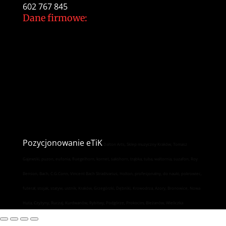
602 767 845
Dane firmowe:
Dalton Arts Tomasz Gajewski
ul.Cystersów 20/13
31-553 Kraków
NIP: 937 213 35 29
NR konta PKO BP
34 1020 2892 0000 5602 0701 1291
Pozycjonowanie
eTiK
Dalton Arts, Sklep muzyczny Kraków, Tomasz
Gajewski, puzon, eufonia, fluegelhorn, kornet, sakshorn, trąbka, tuba, waltornia, suzafon, Roy
Benson, Bach, C.G.Conn, Vincent Bach Stradivarius, Holton, profesjonalny, do nauki, pokrowiec,
futerał, stojak, statyw, ustnik, Kraków, Grzegórzki, Dębniki, Krowodrza, Azory, Bronowice, Nowa
Huta, Czyżyny, Ruczaj, Kurdwanów, Rybitwy, Podgórze, Prokocim, Bieżanów, Wieliczka