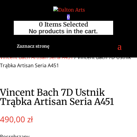
0
0
Items Selected
No products in the cart.
Zaznacz stronę
Strona główna
/
Sklep
/
Akcesoria
/
Ustniki
/
Trąbka
/
Vincent Bach Artisan Seria A451
/ Vincent Bach 7D Ustnik
Trąbka Artisan Seria A451
Vincent Bach 7D Ustnik
Trąbka Artisan Seria A451
490,00
zł
Posrebrzany