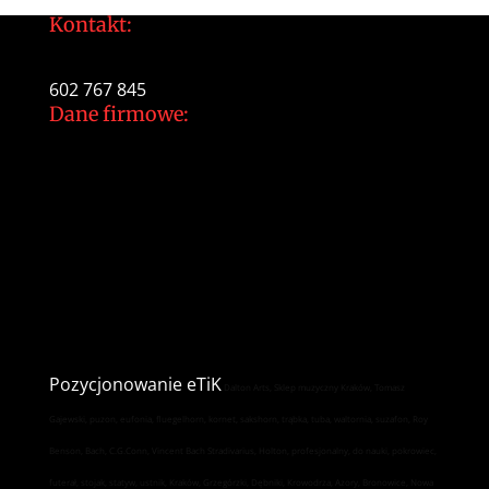
Kontakt:
tomek@daltonarts.pl
602 767 845
Dane firmowe:
Dalton Arts Tomasz Gajewski
ul.Cystersów 20/13
31-553 Kraków
NIP: 937 213 35 29
NR konta PKO BP
34 1020 2892 0000 5602 0701 1291
Pozycjonowanie
eTiK
Dalton Arts, Sklep muzyczny Kraków, Tomasz
Gajewski, puzon, eufonia, fluegelhorn, kornet, sakshorn, trąbka, tuba, waltornia, suzafon, Roy
Benson, Bach, C.G.Conn, Vincent Bach Stradivarius, Holton, profesjonalny, do nauki, pokrowiec,
futerał, stojak, statyw, ustnik, Kraków, Grzegórzki, Dębniki, Krowodrza, Azory, Bronowice, Nowa