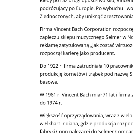
Kiedy po raz drugi opuścił wojsko, Vincen
podróżujący po Europie. Po wybuchu I woj
Zjednoczonych, aby uniknąć aresztowania
Firma Vincent Bach Corporation rozpoczęł
zapleczu sklepu muzycznego Selmer w Nowy
reklamę zatytułowaną „Jak zostać wirtuoz
rozpoczął karierę jako producent.
Do 1922 r. firma zatrudniała 10 pracownik
produkcję kornetów i trąbek pod nazwą St
basowe.
W 1961 r. Vincent Bach miał 71 lat i firm
do 1974 r.
Większość oprzyrządowania, wraz z wielo
w Elkhart Indiana, gdzie produkcja rozpoc
fabryki Conn należącej do Selmer Company