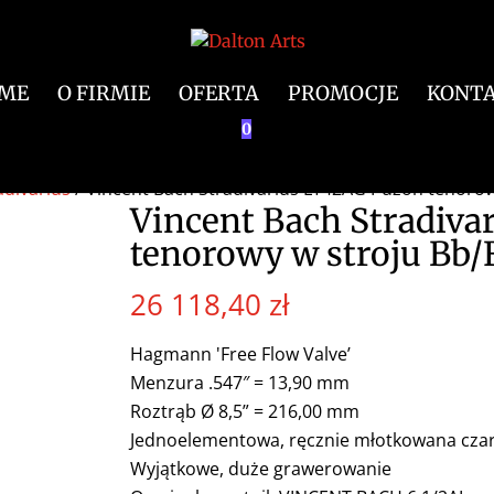
ME
O FIRMIE
OFERTA
PROMOCJE
KONT
0
adivarius
/ Vincent Bach Stradivarius LT42AG Puzon tenorow
Vincent Bach Stradiva
tenorowy w stroju Bb/
26 118,40
zł
Hagmann 'Free Flow Valve’
Menzura .547″ = 13,90 mm
Roztrąb Ø 8,5” = 216,00 mm
Jednoelementowa, ręcznie młotkowana cza
Wyjątkowe, duże grawerowanie