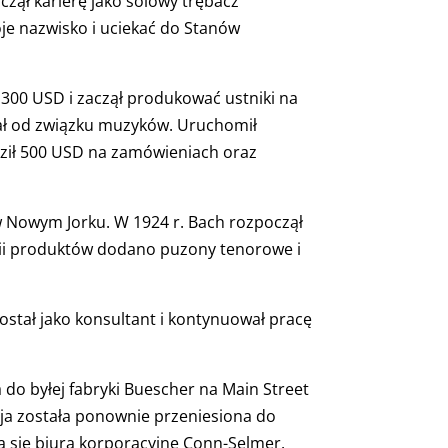
czął karierę jako solowy trębacz
je nazwisko i uciekać do Stanów
 300 USD i zaczął produkować ustniki na
tał od związku muzyków. Uruchomił
adził 500 USD na zamówieniach oraz
t w Nowym Jorku. W 1924 r. Bach rozpoczął
inii produktów dodano puzony tenorowe i
został jako konsultant i kontynuował pracę
do byłej fabryki Buescher na Main Street
kcja została ponownie przeniesiona do
ją się biura korporacyjne Conn-Selmer.