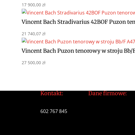
17 900,00
zł
Vincent Bach Stradivarius 42BOF Puzon te
21 740,07
zł
Vincent Bach Puzon tenorowy w stroju Bb/
27 500,00
zł
Kontakt:
Dane firmowe:
tomek@daltonarts.pl
Dalton Arts Tomas
602 767 845
ul.Cystersów 20/13
31-553 Kraków