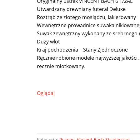
Oryginalny ustnik VINCENT BACH 6 1/2AL
Utwardzany drewniany futerał Deluxe
Roztrąb ze złotego mosiądzu, lakierowany
Wewnętrzne prowadnice suwaka niklowane,
Suwak zewnętrzny wykonany ze srebrnego 
Duży wlot
Kraj pochodzenia – Stany Zjednoczone
Ręcznie robione modele najwyższej jakości. K
ręcznie młotkowany.
Oglądaj
Kategorie:
Puzony
,
Vincent Bach Stradivarius