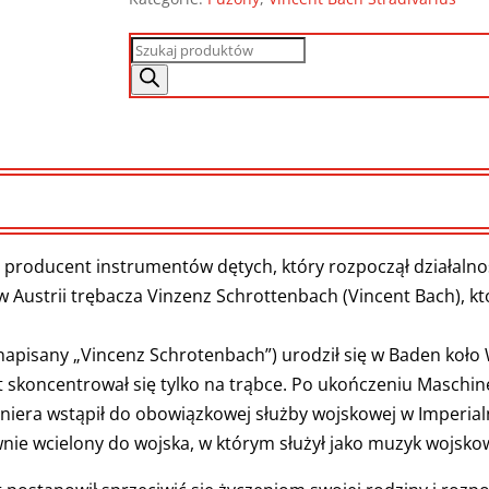
Wyszukiwarka
produktów
 producent instrumentów dętych, który rozpoczął działalnoś
 Austrii trębacza Vinzenz Schrottenbach (Vincent Bach), k
apisany „Vincenz Schrotenbach”) urodził się w Baden koło Wi
lat skoncentrował się tylko na trąbce. Po ukończeniu Masch
yniera wstąpił do obowiązkowej służby wojskowej w Imperia
nie wcielony do wojska, w którym służył jako muzyk wojsko