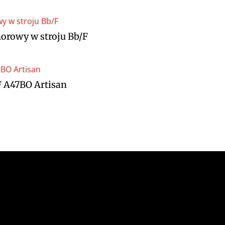
norowy w stroju Bb/F
F A47BO Artisan
z Gajewski