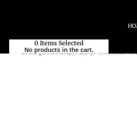
HO
0
Items Selected
No products in the cart.
Strona główna
/
Sklep
/
Puzony
/
Vincent Bach Str