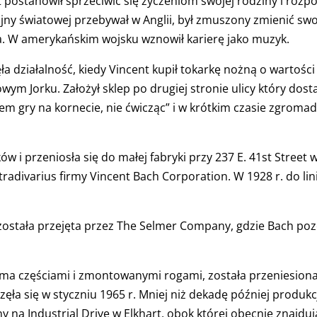
t postanowił sprzeciwić się życzeniom swojej rodziny i rozpo
ny światowej przebywał w Anglii, był zmuszony zmienić swo
. W amerykańskim wojsku wznowił karierę jako muzyk.
a działalność, kiedy Vincent kupił tokarkę nożną o wartości
m Jorku. Założył sklep po drugiej stronie ulicy który dos
em gry na kornecie, nie ćwicząc” i w krótkim czasie zgrom
ów i przeniosła się do małej fabryki przy 237 E. 41st Stree
radivarius firmy Vincent Bach Corporation. W 1928 r. do l
a została przejęta przez The Selmer Company, gdzie Bach po
ma częściami i zmontowanymi rogami, została przeniesiona 
zęła się w styczniu 1965 r. Mniej niż dekadę później produ
 na Industrial Drive w Elkhart, obok której obecnie znajdu