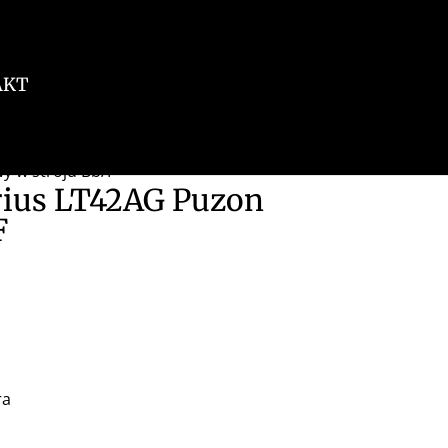
AKT
y w stroju Bb/F
rius LT42AG Puzon
F
ra