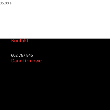
35,00
zł
Kontakt:
tomek@daltonarts.pl
602 767 845
Dane firmowe:
Dalton Arts Tomasz Gajewski
ul.Cystersów 20/13
31-553 Kraków
NIP: 937 213 35 29
NR konta PKO BP