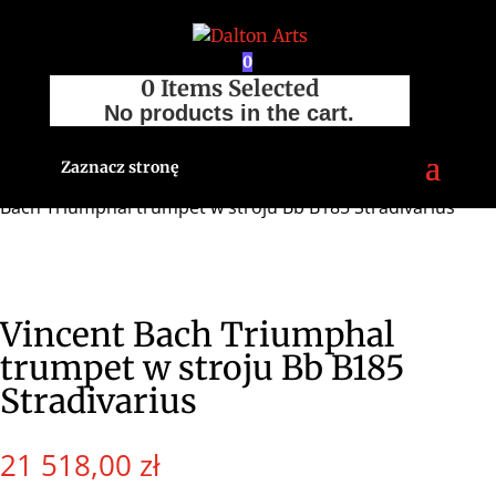
0
0
Items Selected
No products in the cart.
Zaznacz stronę
Strona główna
/
Sklep
/
Trąbki
/
Pozostałe trąbki
/ Vincent
Bach Triumphal trumpet w stroju Bb B185 Stradivarius
Vincent Bach Triumphal
trumpet w stroju Bb B185
Stradivarius
21 518,00
zł