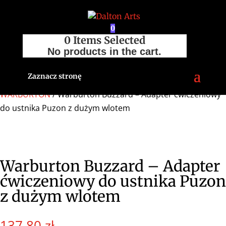
0
0
Items Selected
No products in the cart.
Zaznacz stronę
Strona główna
/
Sklep
/
Akcesoria
/
Pozostałe
/
WARBURTON
/ Warburton Buzzard – Adapter ćwiczeniowy
do ustnika Puzon z dużym wlotem
Warburton Buzzard – Adapter
ćwiczeniowy do ustnika Puzon
z dużym wlotem
137,80
zł