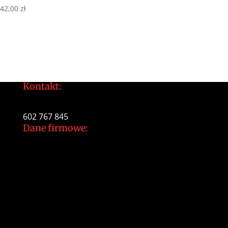
42,00
zł
Kontakt:
tomek@daltonarts.pl
602 767 845
Dane firmowe:
Dalton Arts Tomasz Gajewski
ul.Cystersów 20/13
31-553 Kraków
NIP: 937 213 35 29
NR konta PKO BP