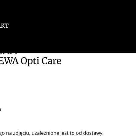
AKT
pti Care
EWA Opti Care
h
o na zdjęciu, uzależnione jest to od dostawy.