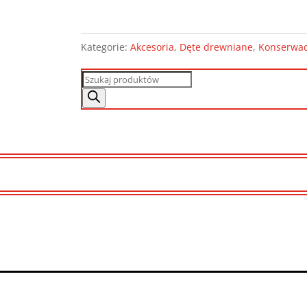
Kategorie:
Akcesoria
,
Dęte drewniane
,
Konserwacj
Wyszukiwarka
produktów