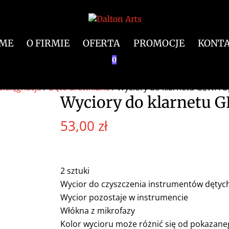
ME
O FIRMIE
OFERTA
PROMOCJE
KONT
0
pielęgnacja
/
Dęte drewniane
/ Wyciory do klarnetu GEWA O
Wyciory do klarnetu G
53,00
zł
2 sztuki
Wycior do czyszczenia instrumentów dętyc
Wycior pozostaje w instrumencie
Włókna z mikrofazy
Kolor wycioru może różnić się od pokazaneg