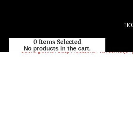
HO
0
Items Selected
No products in the cart.
Strona główna
/
Sklep
/
Akcesoria
/
Konserwacja i 