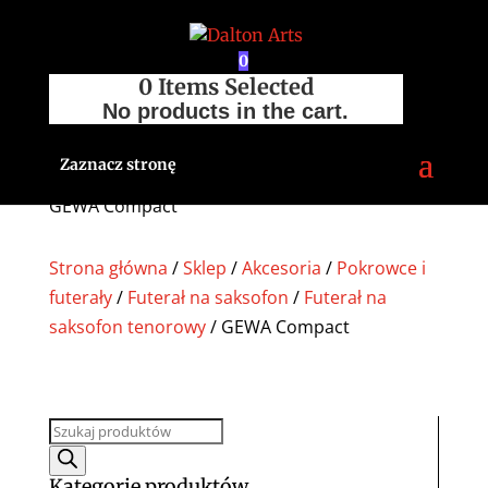
0
0
Items Selected
No products in the cart.
Zaznacz stronę
GEWA Compact
Strona główna
/
Sklep
/
Akcesoria
/
Pokrowce i
futerały
/
Futerał na saksofon
/
Futerał na
saksofon tenorowy
/ GEWA Compact
Wyszukiwarka
produktów
Kategorie produktów