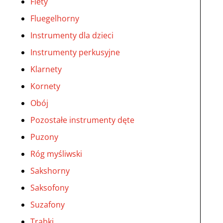
Flety
Fluegelhorny
Instrumenty dla dzieci
Instrumenty perkusyjne
Klarnety
Kornety
Obój
Pozostałe instrumenty dęte
Puzony
Róg myśliwski
Sakshorny
Saksofony
Suzafony
Trąbki