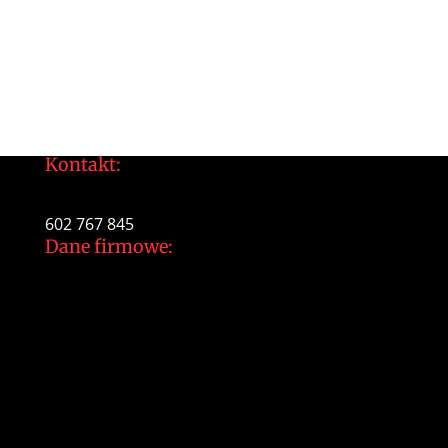
Kontakt:
tomek@daltonarts.pl
602 767 845
Dane firmowe:
Dalton Arts Tomasz Gajewski
ul.Cystersów 20/13
31-553 Kraków
NIP: 937 213 35 29
NR konta PKO BP