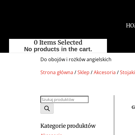
HO
0
Items Selected
No products in the cart.
Do obojów i rożków angielskich
Strona główna
/
Sklep
/
Akcesoria
/
Stojaki
Wyszukiwarka
produktów
G
Kategorie produktów