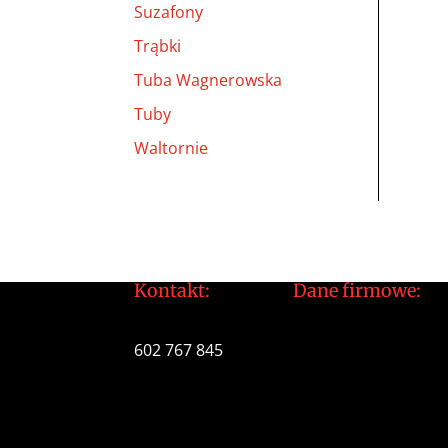
Suzafony
Trąbki
Tuba Wagnerowska
Tuby
Waltornie
Kontakt:
Dane firmowe:
tomek@daltonarts.pl
Dalton Arts Tomas
602 767 845
ul.Cystersów 20/13
31-553 Kraków
NIP: 937 213 35 29