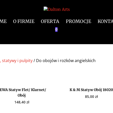
ME
O FIRMIE
OFERTA
PROMOCJE
KONT
0
, statywy i pulpity
/ Do obojów i rożków angielskich
EWA Statyw Flet/ Klarnet/
K & M Statyw Obój 1802
Obój
85,00
zł
148,40
zł