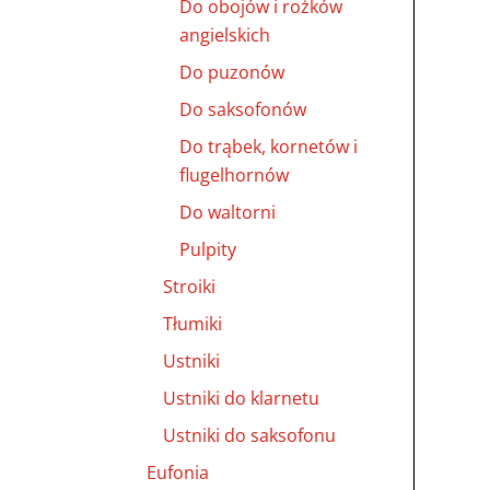
Do obojów i rożków
angielskich
Do puzonów
Do saksofonów
Do trąbek, kornetów i
flugelhornów
Do waltorni
Pulpity
Stroiki
Tłumiki
Ustniki
Ustniki do klarnetu
Ustniki do saksofonu
Eufonia