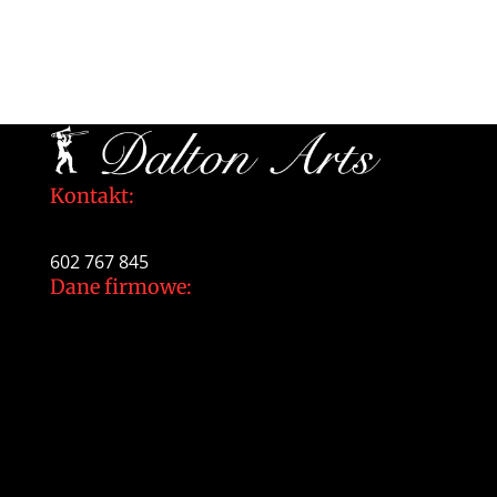
Kontakt:
tomek@daltonarts.pl
602 767 845
Dane firmowe:
Dalton Arts Tomasz Gajewski
ul.Cystersów 20/13
31-553 Kraków
NIP: 937 213 35 29
NR konta PKO BP