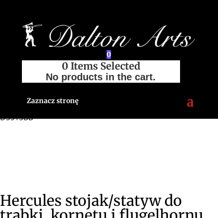
0
0
Items Selected
No products in the cart.
Strona główna
/
Sklep
/
Akcesoria
/
Stojaki, statywy i pulpity
/
Do trąbek, kornetów i flugelhornów
/ Hercules
Zaznacz stronę
stojak/statyw do trąbki, kornetu i flugelhornu Multi Stand
DS513BB
Hercules stojak/statyw do
trąbki, kornetu i flugelhornu