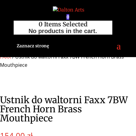
0
0
Items Selected
No products in the cart.
Zaznacz stronę
Strona główna
/
Sklep
/
Akcesoria
/
Ustniki
/
Waltornia
/
FAXX
/ Ustnik do waltorni Faxx 7BW French Horn Brass
Mouthpiece
Ustnik do waltorni Faxx 7BW
French Horn Brass
Mouthpiece
154,00
zł