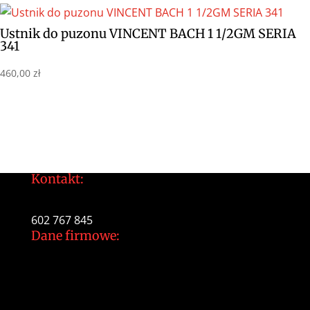
Ustnik do puzonu VINCENT BACH 1 1/2GM SERIA
341
460,00
zł
Kontakt:
tomek@daltonarts.pl
602 767 845
Dane firmowe:
Dalton Arts Tomasz Gajewski
ul.Cystersów 20/13
31-553 Kraków