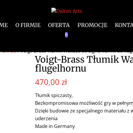
ME
O FIRMIE
OFERTA
PROMOCJE
KONT
0
T BRASS
/ Voigt-Brass Tłumik Wallace Straight, tłumik do flu
Voigt-Brass Tłumik Wal
flugelhornu
470,00
zł
Tłumik spiczasty,
Bezkompromisowa możliwość gry w pełnym 
Dzięki budowie ze specjalnego materiału z 
uderzenia
Made in Germany