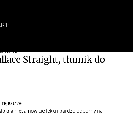
AKT
gelhornu
lace Straight, tłumik do
rejestrze
włókna niesamowicie lekki i bardzo odporny na