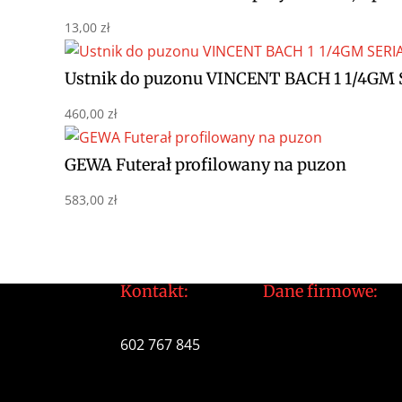
13,00
zł
Ustnik do puzonu VINCENT BACH 1 1/4GM 
460,00
zł
GEWA Futerał profilowany na puzon
583,00
zł
Kontakt:
Dane firmowe:
tomek@daltonarts.pl
Dalton Arts Tomas
602 767 845
ul.Cystersów 20/13
31-553 Kraków