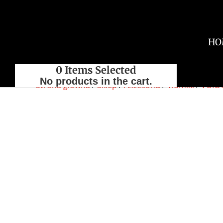
HO
0
Items Selected
No products in the cart.
Strona główna
/
Sklep
/
Akcesoria
/
Tłumiki
/
VOIG