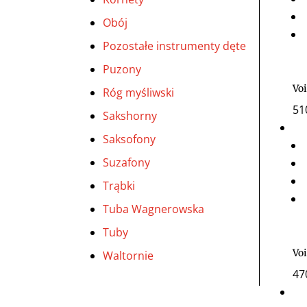
Obój
Pozostałe instrumenty dęte
Puzony
Vo
Róg myśliwski
51
Sakshorny
Saksofony
Suzafony
Trąbki
Tuba Wagnerowska
Tuby
Voi
Waltornie
47