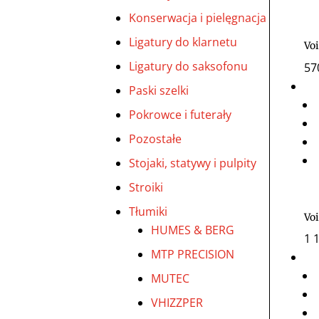
Konserwacja i pielęgnacja
Ligatury do klarnetu
Voi
Ligatury do saksofonu
57
Paski szelki
Pokrowce i futerały
Pozostałe
Stojaki, statywy i pulpity
Stroiki
Tłumiki
Vo
HUMES & BERG
1 
MTP PRECISION
MUTEC
VHIZZPER