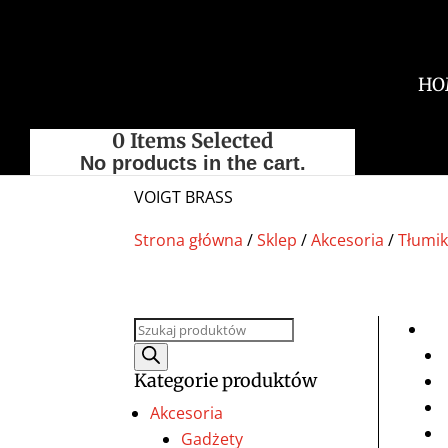
HO
0
Items Selected
No products in the cart.
VOIGT BRASS
Strona główna
/
Sklep
/
Akcesoria
/
Tłumik
Wyszukiwarka
produktów
Kategorie produktów
Akcesoria
Gadżety