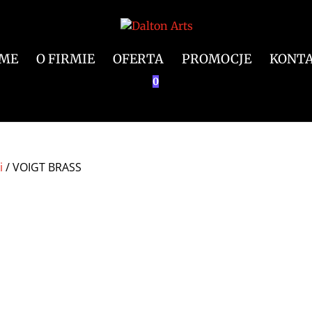
ME
O FIRMIE
OFERTA
PROMOCJE
KONT
0
i
/ VOIGT BRASS