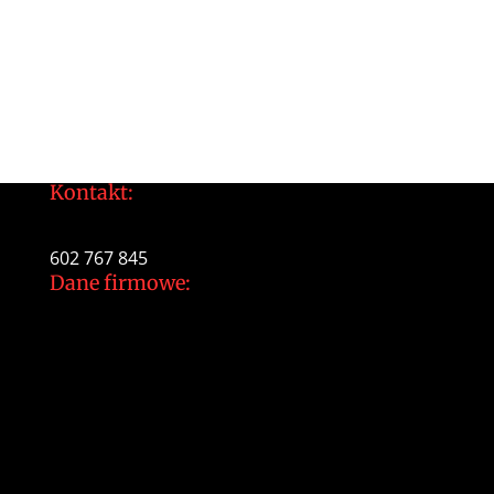
Kontakt:
tomek@daltonarts.pl
602 767 845
Dane firmowe:
Dalton Arts Tomasz Gajewski
ul.Cystersów 20/13
31-553 Kraków
NIP: 937 213 35 29
NR konta PKO BP