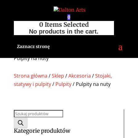
0
0
Items Selected
No products in the cart.
Zaznacz stronę
Pulpity na nuty
Strona główna
/
Sklep
/
Akcesoria
/
Stojaki,
statywy i pulpity
/
Pulpity
/ Pulpity na nuty
Wyszukiwarka
produktów
Kategorie produktów